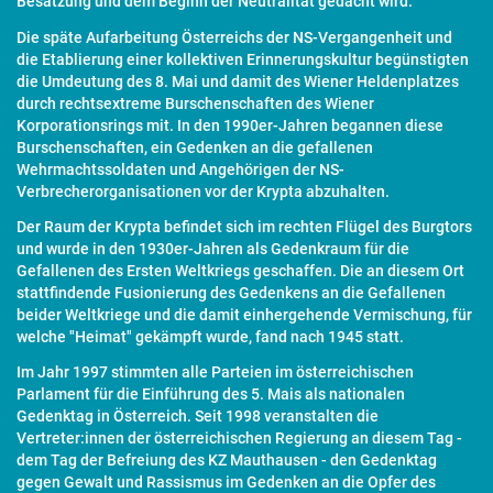
Besatzung und dem Beginn der Neutralität gedacht wird.
Die späte Aufarbeitung Österreichs der NS-Vergangenheit und
die Etablierung einer kollektiven Erinnerungskultur begünstigten
die Umdeutung des 8. Mai und damit des Wiener Heldenplatzes
durch rechtsextreme Burschenschaften des Wiener
Korporationsrings mit. In den 1990er-Jahren begannen diese
Burschenschaften, ein Gedenken an die gefallenen
Wehrmachtssoldaten und Angehörigen der NS-
Verbrecherorganisationen vor der Krypta abzuhalten.
Der Raum der Krypta befindet sich im rechten Flügel des Burgtors
und wurde in den 1930er-Jahren als Gedenkraum für die
Gefallenen des Ersten Weltkriegs geschaffen. Die an diesem Ort
stattfindende Fusionierung des Gedenkens an die Gefallenen
beider Weltkriege und die damit einhergehende Vermischung, für
welche "Heimat" gekämpft wurde, fand nach 1945 statt.
Im Jahr 1997 stimmten alle Parteien im österreichischen
Parlament für die Einführung des 5. Mais als nationalen
Gedenktag in Österreich. Seit 1998 veranstalten die
Vertreter:innen der österreichischen Regierung an diesem Tag -
dem Tag der Befreiung des KZ Mauthausen - den Gedenktag
gegen Gewalt und Rassismus im Gedenken an die Opfer des